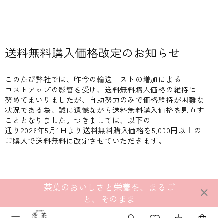
送料無料購入価格改定の​お知らせ
この​たび弊社では、​昨今の​輸送コストの​増加に​よる​
コストアップの​影響を​受け、​送料無料購入価格の​維持に​
努めて​まいりましたが、​自助努力のみで​価格維持が​困難な​
状況である​為、​誠に​遺憾ながら​送料無料購入価格を​見直す​
こととなりました。​つきましては、​以下の​
通り2026年5月1日より​送料無料購入価格を​5,000円以上の​
ご購入で​送料無料に​改定させていただきます。
茶葉のおいしさと栄養を、まるご
と、そのまま