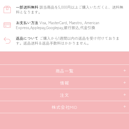
一部​送料無料
該当商品を5,000円以上ご購入いただくと、送料無
料となります。
お支払い方​法
Visa, MasterCard, Maestro, American
Express,Applepay,Googlepay,銀行振込,代金引換
返品に​ついて​
ご購入から1週間以内の返品を受け付けておりま
す。返品送料＆返品手数料はかかりません。
商品一覧
情報
注文
株式会社MID