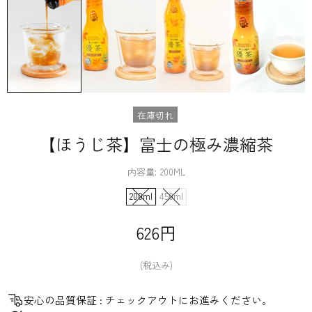
在庫切れ
【ほうじ茶】富士の​極み濃縮茶
内容量:
200ML
200ml
450ml
626円
(税込み)
安心の品質保証 : チェックアウトにお進みください。