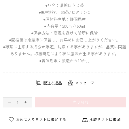
●品名：濃縮ほうじ茶
●原材料名：緑茶/ビタミンC
●原材料産地：静岡県産
●内容量：200ml/450ml
●保存方法：高温を避けて暗所に保管
●開栓後は冷蔵庫に保管し、お早めにお召し上がりください。
●緑茶に由来する成分が浮遊、沈殿する事がありますが、品質に問題
ありません。収穫時期により稀に濃淡が出る事があります。
●賞味期限：製造から
10
か月
配送と返品
メッセージ
売り切れ
お気に入りリストに追加する
比較リストに追加