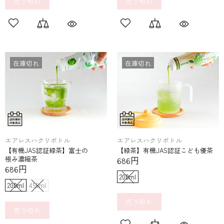
売り切れ
売り切れ
在庫切れ
在庫切れ
エアレスハクリボトル
エアレスハクリボトル
【有機JAS認証緑茶】富士の​
【緑茶】有機JAS認証こども​優茶
極み濃縮茶
686円
686円
200ml
200ml
450ml
売り切れ
売り切れ