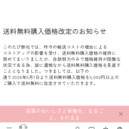
送料無料購入価格改定の​お知らせ
この​たび弊社では、​昨今の​輸送コストの​増加に​よる​
コストアップの​影響を​受け、​送料無料購入価格の​維持に​
努めて​まいりましたが、​自助努力のみで​価格維持が​困難な​
状況である​為、​誠に​遺憾ながら​送料無料購入価格を​見直す​
こととなりました。​つきましては、​以下の​
通り2026年5月1日より​送料無料購入価格を​5,000円以上の​
ご購入で​送料無料に​改定させていただきます。
茶葉のおいしさと栄養を、まるご
と、そのまま