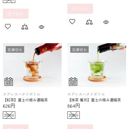
売り切れ
売り切れ
在庫切れ
在庫切れ
エアレスハクリボトル
エアレスハクリボトル
【抹茶 鶯月】富士の​極み濃縮茶
【紅茶】富士の​極み濃縮茶
864円
626円
200ml
200ml