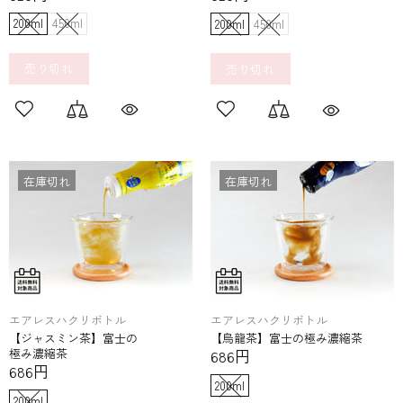
200ml
450ml
200ml
450ml
売り切れ
売り切れ
在庫切れ
在庫切れ
エアレスハクリボトル
エアレスハクリボトル
【ジャスミン茶】富士の​
【烏龍茶】富士の​極み濃縮茶
極み濃縮茶
686円
686円
200ml
200ml