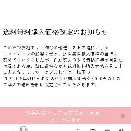
送料無料購入価格改定の​お知らせ
この​たび弊社では、​昨今の​輸送コストの​増加に​よる​
コストアップの​影響を​受け、​送料無料購入価格の​維持に​
努めて​まいりましたが、​自助努力のみで​価格維持が​困難な​
状況である​為、​誠に​遺憾ながら​送料無料購入価格を​見直す​
こととなりました。​つきましては、​以下の​
通り2026年5月1日より​送料無料購入価格を​5,000円以上の​
ご購入で​送料無料に​改定させていただきます。
茶葉のおいしさと栄養を、まるご
と、そのまま